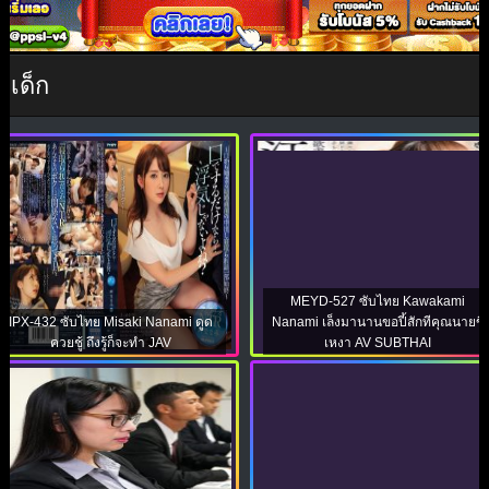
หีเด็ก
MEYD-527 ซับไทย Kawakami
IPX-432 ซับไทย Misaki Nanami ดูด
Nanami เล็งมานานขอปี้สักทีคุณนายขี้
ควยชู้ ถึงรู้ก็จะทำ JAV
เหงา AV SUBTHAI